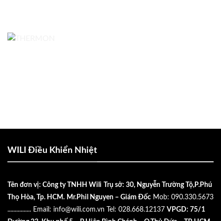
WILI Điều Khiển Nhiệt
Tên đơn vị: Công ty TNHH Wili
Trụ sở: 30, Nguyễn Trường Tộ,P.Phú
Thọ Hòa, Tp. HCM.
Mr.Phil Nguyen – Giám Đốc
Mob: 090.330.5673
................
Email:
info@wili.com.vn
Tel: 028.668.12137
VPGD: 75/1