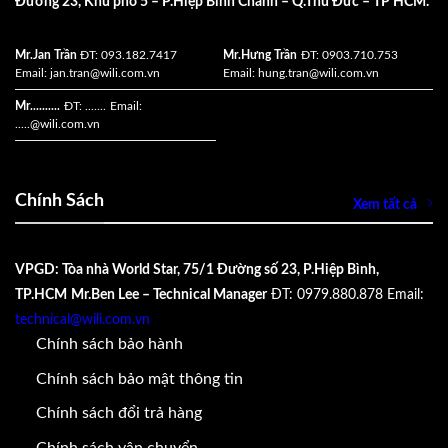
Đường 23, Khu phố 5 – P.Hiệp Bình Chánh – Q.Thủ Đức – TP HCM.
Mr.Jan Trần
ĐT: 093.182.7417
Mr.Hưng Trần
ĐT: 0903.710.753
Email:
jan.tran@wili.com.vn
Email:
hung.tran@wili.com.vn
Mr..........
ĐT: .......
Email:
.....
@wili.com.vn
Chính Sách
Xem tất cả
VPGD: Tòa nhà World Star, 75/1 Đường số 23, P.Hiệp Bình,
TP.HCM
Mr.Ben Lee – Technical Manager
ĐT: 0979.880.878
Email:
technical@wili.com.vn
Chính sách bảo hành
Chính sách bảo mật thông tin
Chính sách đổi trả hàng
Chính sách vận chuyển