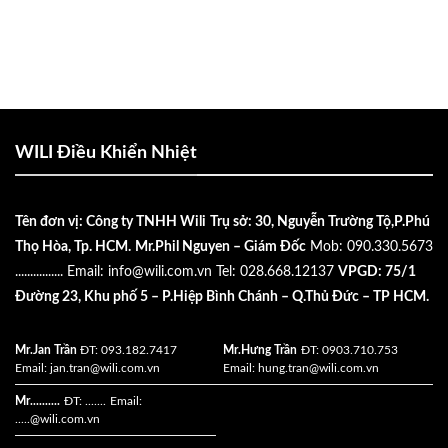
WILI Điều Khiển Nhiệt
Tên đơn vị: Công ty TNHH Wili
Trụ sở: 30, Nguyễn Trường Tộ,P.Phú
Thọ Hòa, Tp. HCM.
Mr.Phil Nguyen – Giám Đốc
Mob: 090.330.5673
................
Email:
info@wili.com.vn
Tel: 028.668.12137
VPGD: 75/1
Đường 23, Khu phố 5 – P.Hiệp Bình Chánh – Q.Thủ Đức – TP HCM.
Mr.Jan Trần
ĐT: 093.182.7417
Mr.Hưng Trần
ĐT: 0903.710.753
Email:
jan.tran@wili.com.vn
Email:
hung.tran@wili.com.vn
Mr..........
ĐT: .......
Email:
.....
@wili.com.vn