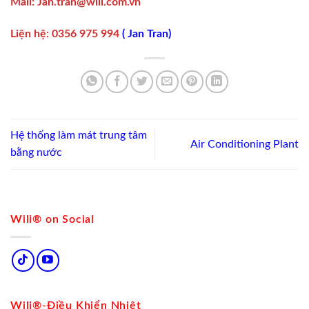
Mail:
Jan.tran@wili.com.vn
Liện hệ
:
0356 975 994
(
Jan Tran
)
Hệ thống làm mát trung tâm
Air Conditioning Plant
bằng nước
Wili® on Social
Wili®-Điều Khiển Nhiệt