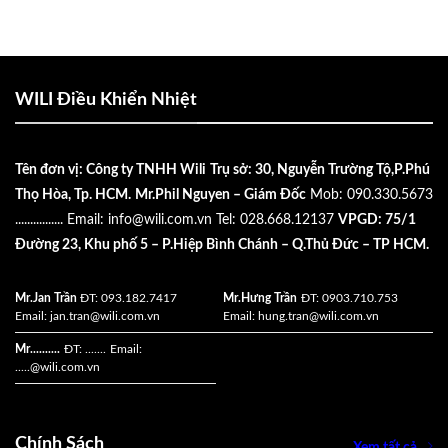
WILI Điều Khiển Nhiệt
Tên đơn vị: Công ty TNHH Wili
Trụ sở: 30, Nguyễn Trường Tộ,P.Phú
Thọ Hòa, Tp. HCM.
Mr.Phil Nguyen – Giám Đốc
Mob: 090.330.5673
................
Email:
info@wili.com.vn
Tel: 028.668.12137
VPGD: 75/1
Đường 23, Khu phố 5 – P.Hiệp Bình Chánh – Q.Thủ Đức – TP HCM.
Mr.Jan Trần
ĐT: 093.182.7417
Mr.Hưng Trần
ĐT: 0903.710.753
Email:
jan.tran@wili.com.vn
Email:
hung.tran@wili.com.vn
Mr..........
ĐT: .......
Email:
.....
@wili.com.vn
Chính Sách
Xem tất cả