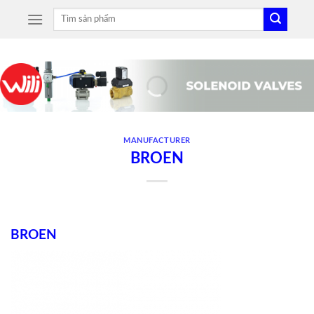
Skip
Tìm
to
kiếm:
content
MANUFACTURER
BROEN
BROEN