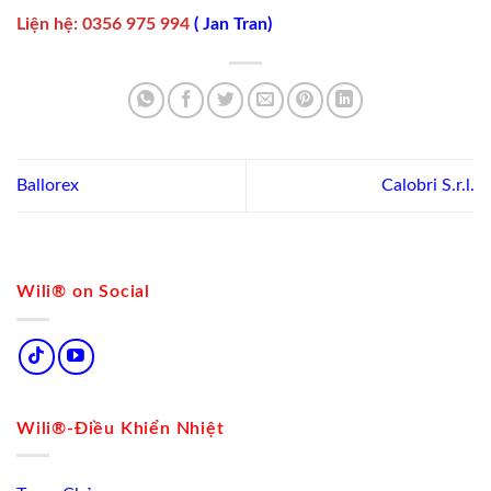
Liện hệ
:
0356 975 994
(
Jan Tran
)
Ballorex
Calobri S.r.l.
Wili® on Social
Wili®-Điều Khiển Nhiệt