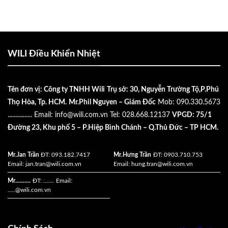
WILI Điều Khiển Nhiệt
Tên đơn vị: Công ty TNHH Wili
Trụ sở: 30, Nguyễn Trường Tộ,P.Phú
Thọ Hòa, Tp. HCM.
Mr.Phil Nguyen – Giám Đốc
Mob: 090.330.5673
................
Email:
info@wili.com.vn
Tel: 028.668.12137
VPGD: 75/1
Đường 23, Khu phố 5 – P.Hiệp Bình Chánh – Q.Thủ Đức – TP HCM.
Mr.Jan Trần
ĐT: 093.182.7417
Mr.Hưng Trần
ĐT: 0903.710.753
Email:
jan.tran@wili.com.vn
Email:
hung.tran@wili.com.vn
Mr..........
ĐT: .......
Email:
.....
@wili.com.vn