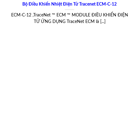
Bộ Điều Khiển Nhiệt Điện Tử Tracenet ECM-C-12
ECM-C-12 ,TraceNet ™ ECM ™ MODULE ĐIỀU KHIỂN ĐIỆN
TỬ ỨNG DỤNG TraceNet ECM là [...]