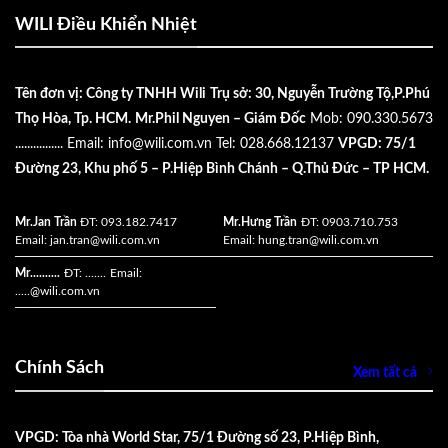
WILI Điều Khiển Nhiệt
Tên đơn vị: Công ty TNHH Wili
Trụ sở: 30, Nguyễn Trường Tộ,P.Phú
Thọ Hòa, Tp. HCM.
Mr.Phil Nguyen – Giám Đốc
Mob: 090.330.5673
................
Email:
info@wili.com.vn
Tel: 028.668.12137
VPGD: 75/1
Đường 23, Khu phố 5 – P.Hiệp Bình Chánh – Q.Thủ Đức – TP HCM.
Mr.Jan Trần
ĐT: 093.182.7417
Mr.Hưng Trần
ĐT: 0903.710.753
Email:
jan.tran@wili.com.vn
Email:
hung.tran@wili.com.vn
Mr..........
ĐT: .......
Email:
.....
@wili.com.vn
Chính Sách
Xem tất cả
VPGD: Tòa nhà World Star, 75/1 Đường số 23, P.Hiệp Bình,