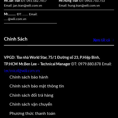
Mr.Jan Trần
ĐT: 093.182.7417
Mr.Hưng Trần
ĐT: 0903.710.753
Email:
jan.tran@wili.com.vn
Email:
hung.tran@wili.com.vn
Mr..........
ĐT: .......
Email:
.....
@wili.com.vn
Chính Sách
Xem tất cả
VPGD: Tòa nhà World Star, 75/1 Đường số 23, P.Hiệp Bình,
TP.HCM
Mr.Ben Lee – Technical Manager
ĐT: 0979.880.878
Email:
technical@wili.com.vn
Chính sách bảo hành
Chính sách bảo mật thông tin
Chính sách đổi trả hàng
Chính sách vận chuyển
Phương thức thanh toán