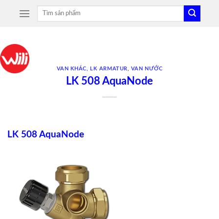
Skip
Tìm
to
kiếm:
content
VAN KHÁC
,
LK ARMATUR
,
VAN NƯỚC
LK 508 AquaNode
LK 508 AquaNode