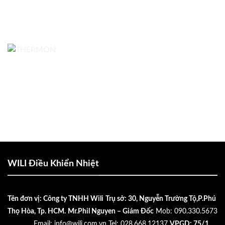
WILI Điều Khiển Nhiệt
Tên đơn vị: Công ty TNHH Wili
Trụ sở: 30, Nguyễn Trường Tộ,P.Phú
Thọ Hòa, Tp. HCM.
Mr.Phil Nguyen – Giám Đốc
Mob: 090.330.5673
................
Email:
info@wili.com.vn
Tel: 028.668.12137
VPGD: 75/1