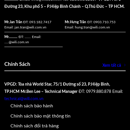
Đường 23, Khu phố 5 – P.Hiệp Bình Chánh – Q.Thủ Đức – TP HCM.
Mr.Jan Trần
ĐT: 093.182.7417
Mr.Hưng Trần
ĐT: 0903.710.753
Email:
jan.tran@wili.com.vn
Email:
hung.tran@wili.com.vn
Mr..........
ĐT: .......
Email:
.....
@wili.com.vn
Chính Sách
Xem tất cả
VPGD: Tòa nhà World Star, 75/1 Đường số 23, P.Hiệp Bình,
TP.HCM
Mr.Ben Lee – Technical Manager
ĐT: 0979.880.878
Email:
technical@wili.com.vn
Chính sách bảo hành
Chính sách bảo mật thông tin
Chính sách đổi trả hàng