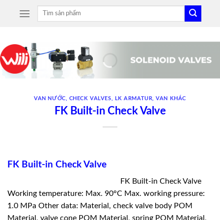
Skip
Tìm
to
kiếm:
content
VAN NƯỚC
,
CHECK VALVES
,
LK ARMATUR
,
VAN KHÁC
FK Built-in Check Valve
FK Built-in Check Valve
FK Built-in Check Valve
Working temperature: Max. 90°C Max. working pressure:
1.0 MPa Other data: Material, check valve body POM
Material, valve cone POM Material, spring POM Material,