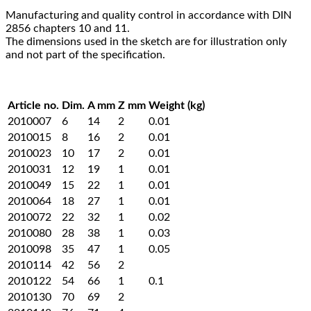
Manufacturing and quality control in accordance with DIN
2856 chapters 10 and 11.
The dimensions used in the sketch are for illustration only
and not part of the specification.
Article no.
Dim.
A mm
Z mm
Weight (kg)
2010007
6
14
2
0.01
2010015
8
16
2
0.01
2010023
10
17
2
0.01
2010031
12
19
1
0.01
2010049
15
22
1
0.01
2010064
18
27
1
0.01
2010072
22
32
1
0.02
2010080
28
38
1
0.03
2010098
35
47
1
0.05
2010114
42
56
2
2010122
54
66
1
0.1
2010130
70
69
2