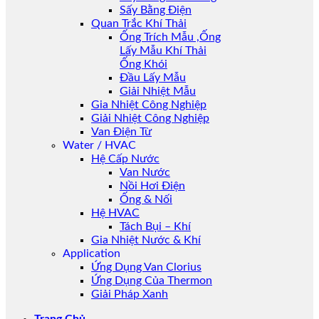
Sấy Bằng Điện
Quan Trắc Khí Thải
Ống Trích Mẫu ,Ống
Lấy Mẫu Khí Thải
Ống Khói
Đầu Lấy Mẫu
Giải Nhiệt Mẫu
Gia Nhiệt Công Nghiệp
Giải Nhiệt Công Nghiệp
Van Điện Từ
Water / HVAC
Hệ Cấp Nước
Van Nước
Nồi Hơi Điện
Ống & Nối
Hệ HVAC
Tách Bụi – Khí
Gia Nhiệt Nước & Khí
Application
Ứng Dụng Van Clorius
Ứng Dụng Của Thermon
Giải Pháp Xanh