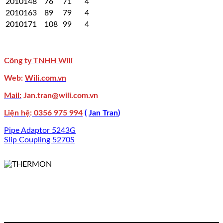
2010148
76
71
4
2010163
89
79
4
2010171
108
99
4
Công ty TNHH Wili
Web:
Wili.com.vn
Mail:
Jan.tran@wili.com.vn
Liện hệ
:
0356 975 994
(
Jan Tran
)
Pipe Adaptor 5243G
Slip Coupling 5270S