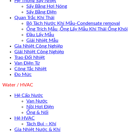
Hệ Thống Sấy Nhiệt
Sấy Bằng Hơi Nóng
Sấy Bằng Điện
Quan Trắc Khí Thải
Bộ Tách Nước Khí Mẫu-Condensate removal
Ống Trích Mẫu ,Ống Lấy Mẫu Khí Thải Ống Khói
Đầu Lấy Mẫu
Giải Nhiệt Mẫu
Gia Nhiệt Công Nghiệp
Giải Nhiệt Công Nghiệp
Trao Đổi Nhiệt
Van Điện Từ
Công Tắc Nhiệt
Đo Mức
Water / HVAC
Hệ Cấp Nước
Van Nước
Nồi Hơi Điện
Ống & Nối
Hệ HVAC
Tách Bụi – Khí
Gia Nhiệt Nước & Khí