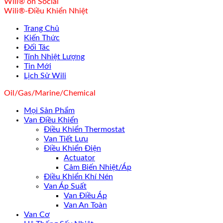
Wili® on Social
Wili®-Điều Khiển Nhiệt
Trang Chủ
Kiến Thức
Đối Tác
Tính Nhiệt Lượng
Tin Mới
Lịch Sử Wili
Oil/Gas/Marine/Chemical
Mọi Sản Phẩm
Van Điều Khiển
Điều Khiển Thermostat
Van Tiết Lưu
Điều Khiển Điện
Actuator
Cảm Biến Nhiệt/Áp
Điều Khiển Khí Nén
Van Áp Suất
Van Điều Áp
Van An Toàn
Van Cơ