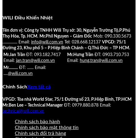
WILI Điều Khiển Nhiệt
Tên đơn vị: Công ty TNHH Wili
Trụ sở: 30, Nguyễn Trường Tộ,P.Phú
Thọ Hòa, Tp. HCM.
Mr.Phil Nguyen – Giám Đốc
Mob: 090.330.5673
................
Email:
info@wili.com.vn
Tel: 028.668.12137
VPGD: 75/1
Đường 23, Khu phố 5 – P.Hiệp Bình Chánh – Q.Thủ Đức – TP HCM.
Mr.Jan Trần
ĐT: 093.182.7417
Mr.Hưng Trần
ĐT: 0903.710.753
Email:
jan.tran@wili.com.vn
Email:
hung.tran@wili.com.vn
Mr..........
ĐT: .......
Email:
.....
@wili.com.vn
Chính Sách
Xem tất cả
VPGD: Tòa nhà World Star, 75/1 Đường số 23, P.Hiệp Bình, TP.HCM
Mr.Ben Lee – Technical Manager
ĐT: 0979.880.878
Email:
technical@wili.com.vn
Chính sách bảo hành
Chính sách bảo mật thông tin
Chính sách đổi trả hàng