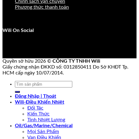
Chính sách vận chuyển
Phương thức thanh toán
Wili On Social
Quyền sở hữu 2026 ©
CÔNG TY TNHH Wili
Giấy chứng nhận ĐKKD số: 0312850411 Do Sở KHĐT Tp.
HCM cấp ngày 10/07/2014.
Tìm
kiếm:
Đăng Nhập | Thoát
Wili-Điều Khiển Nhiệt
Đối Tác
Kiến Thức
Tính Nhiệt Lượng
Oil/Gas/Marine/Chemical
Mọi Sản Phẩm
Van Điều Khiển