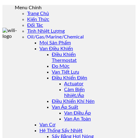
Skip
Menu Chính
to
Trang Chủ
content
Kiến Thức
Đối Tác
Tính Nhiệt Lượng
Oil/Gas/Marine/Chemical
Mọi Sản Phẩm
Van Điều Khiển
Điều Khiển
Thermostat
Đo Mức
Van Tiết Lưu
Điều Khiển Điện
Actuator
Cảm Biến
Nhiệt/Áp
Điều Khiển Khí Nén
Van Áp Suất
Van Điều Áp
Van An Toàn
Van Cơ
Hệ Thống Sấy Nhiệt
Sấy Bằng Hơi Nóng