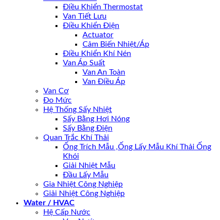
Điều Khiển Thermostat
Van Tiết Lưu
Điều Khiển Điện
Actuator
Cảm Biến Nhiệt/Áp
Điều Khiển Khí Nén
Van Áp Suất
Van An Toàn
Van Điều Áp
Van Cơ
Đo Mức
Hệ Thống Sấy Nhiệt
Sấy Bằng Hơi Nóng
Sấy Bằng Điện
Quan Trắc Khí Thải
Ống Trích Mẫu ,Ống Lấy Mẫu Khí Thải Ống
Khói
Giải Nhiệt Mẫu
Đầu Lấy Mẫu
Gia Nhiệt Công Nghiệp
Giải Nhiệt Công Nghiệp
Water / HVAC
Hệ Cấp Nước