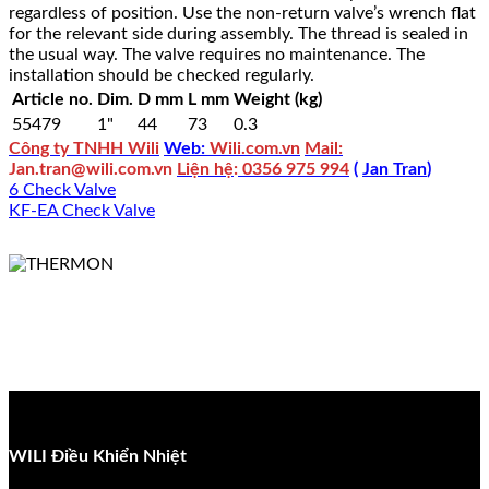
regardless of position. Use the non-return valve’s wrench flat
for the relevant side during assembly. The thread is sealed in
the usual way. The valve requires no maintenance. The
installation should be checked regularly.
Article no.
Dim.
D mm
L mm
Weight (kg)
55479
1"
44
73
0.3
Công ty TNHH Wili
Web:
Wili.com.vn
Mail:
Jan.tran@wili.com.vn
Liện hệ
:
0356 975 994
(
Jan Tran
)
6 Check Valve
KF-EA Check Valve
WILI Điều Khiển Nhiệt