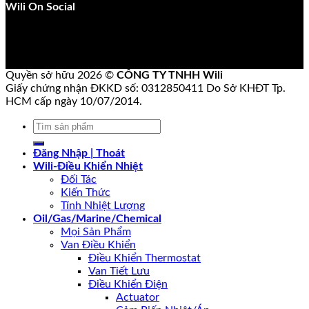
Wili On Social
Quyền sở hữu 2026 ©
CÔNG TY TNHH Wili
Giấy chứng nhận ĐKKD số: 0312850411 Do Sở KHĐT Tp.
HCM cấp ngày 10/07/2014.
Tìm
kiếm:
Đăng Nhập | Thoát
Wili-Điều Khiển Nhiệt
Đối Tác
Kiến Thức
Tính Nhiệt Lượng
Oil/Gas/Marine/Chemical
Mọi Sản Phẩm
Van Điều Khiển
Điều Khiển Thermostat
Van Tiết Lưu
Điều Khiển Điện
Actuator