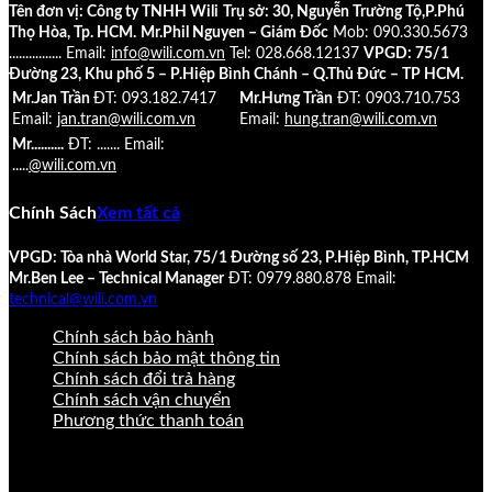
Tên đơn vị: Công ty TNHH Wili
Trụ sở: 30, Nguyễn Trường Tộ,P.Phú
Thọ Hòa, Tp. HCM.
Mr.Phil Nguyen – Giám Đốc
Mob: 090.330.5673
................
Email:
info@wili.com.vn
Tel: 028.668.12137
VPGD: 75/1
Đường 23, Khu phố 5 – P.Hiệp Bình Chánh – Q.Thủ Đức – TP HCM.
Mr.Jan Trần
ĐT: 093.182.7417
Mr.Hưng Trần
ĐT: 0903.710.753
Email:
jan.tran@wili.com.vn
Email:
hung.tran@wili.com.vn
Mr..........
ĐT: .......
Email:
.....
@wili.com.vn
Chính Sách
Xem tất cả
VPGD: Tòa nhà World Star, 75/1 Đường số 23, P.Hiệp Bình, TP.HCM
Mr.Ben Lee – Technical Manager
ĐT: 0979.880.878
Email:
technical@wili.com.vn
Chính sách bảo hành
Chính sách bảo mật thông tin
Chính sách đổi trả hàng
Chính sách vận chuyển
Phương thức thanh toán