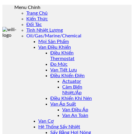
Skip
Menu Chính
to
Trang Chủ
content
Kiến Thức
Đối Tác
Tính Nhiệt Lượng
Oil/Gas/Marine/Chemical
Mọi Sản Phẩm
Van Điều Khiển
Điều Khiển
Thermostat
Đo Mức
Van Tiết Lưu
Điều Khiển Điện
Actuator
Cảm Biến
Nhiệt/Áp
Điều Khiển Khí Nén
Van Áp Suất
Van Điều Áp
Van An Toàn
Van Cơ
Hệ Thống Sấy Nhiệt
Sấy Bằng Hơi Nóng