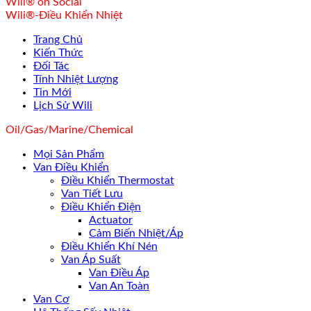
Wili® on Social
Wili®-Điều Khiển Nhiệt
Trang Chủ
Kiến Thức
Đối Tác
Tính Nhiệt Lượng
Tin Mới
Lịch Sử Wili
Oil/Gas/Marine/Chemical
Mọi Sản Phẩm
Van Điều Khiển
Điều Khiển Thermostat
Van Tiết Lưu
Điều Khiển Điện
Actuator
Cảm Biến Nhiệt/Áp
Điều Khiển Khí Nén
Van Áp Suất
Van Điều Áp
Van An Toàn
Van Cơ