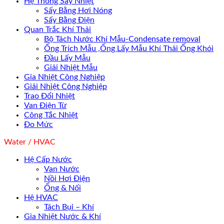
Hệ Thống Sấy Nhiệt
Sấy Bằng Hơi Nóng
Sấy Bằng Điện
Quan Trắc Khí Thải
Bộ Tách Nước Khí Mẫu-Condensate removal
Ống Trích Mẫu ,Ống Lấy Mẫu Khí Thải Ống Khói
Đầu Lấy Mẫu
Giải Nhiệt Mẫu
Gia Nhiệt Công Nghiệp
Giải Nhiệt Công Nghiệp
Trao Đổi Nhiệt
Van Điện Từ
Công Tắc Nhiệt
Đo Mức
Water / HVAC
Hệ Cấp Nước
Van Nước
Nồi Hơi Điện
Ống & Nối
Hệ HVAC
Tách Bụi – Khí
Gia Nhiệt Nước & Khí