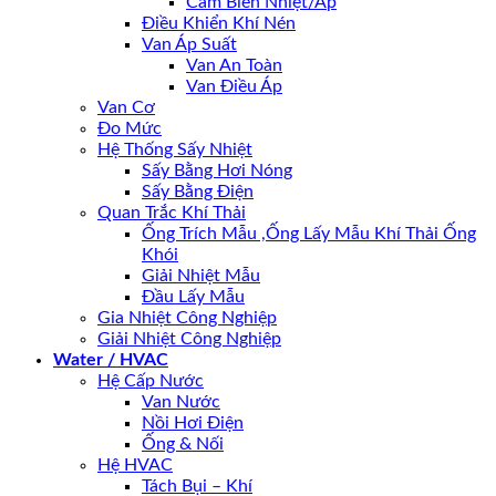
Cảm Biến Nhiệt/Áp
Điều Khiển Khí Nén
Van Áp Suất
Van An Toàn
Van Điều Áp
Van Cơ
Đo Mức
Hệ Thống Sấy Nhiệt
Sấy Bằng Hơi Nóng
Sấy Bằng Điện
Quan Trắc Khí Thải
Ống Trích Mẫu ,Ống Lấy Mẫu Khí Thải Ống
Khói
Giải Nhiệt Mẫu
Đầu Lấy Mẫu
Gia Nhiệt Công Nghiệp
Giải Nhiệt Công Nghiệp
Water / HVAC
Hệ Cấp Nước
Van Nước
Nồi Hơi Điện
Ống & Nối
Hệ HVAC
Tách Bụi – Khí