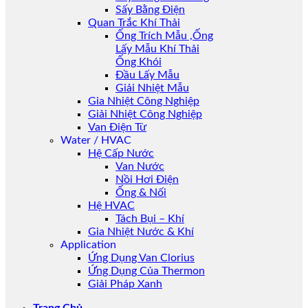
Sấy Bằng Điện
Quan Trắc Khí Thải
Ống Trích Mẫu ,Ống
Lấy Mẫu Khí Thải
Ống Khói
Đầu Lấy Mẫu
Giải Nhiệt Mẫu
Gia Nhiệt Công Nghiệp
Giải Nhiệt Công Nghiệp
Van Điện Từ
Water / HVAC
Hệ Cấp Nước
Van Nước
Nồi Hơi Điện
Ống & Nối
Hệ HVAC
Tách Bụi – Khí
Gia Nhiệt Nước & Khí
Application
Ứng Dụng Van Clorius
Ứng Dụng Của Thermon
Giải Pháp Xanh